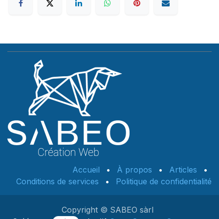
Accueil
•
À propos
•
Articles
•
Conditions de services
•
Politique de confidentialité
Copyright © SABEO sàrl