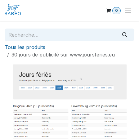
Se rendre au contenu
0
Tous les produits
30 jours de publicité sur www.joursferies.eu