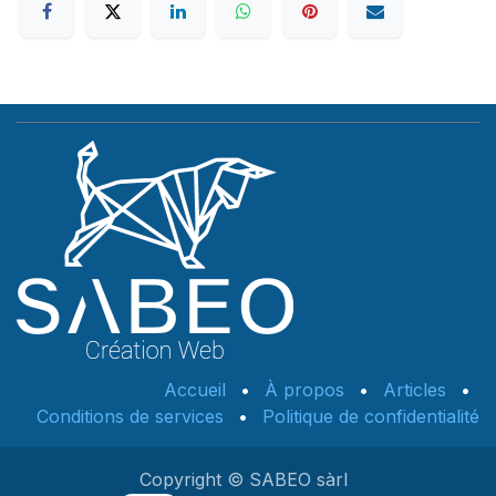
Accueil
•
À propos
•
Articles
•
Conditions de services
•
Politique de confidentialité
Copyright © SABEO sàrl