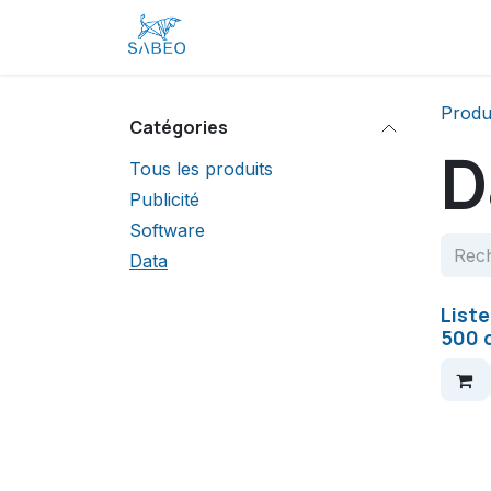
Se rendre au contenu
Accueil
Boutique
Contactez-
Produ
Catégories
D
Tous les produits
Publicité
Software
Data
Liste
500 