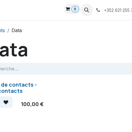
0
nous
+352 621 255 
its
Data
ata
 de contacts -
contacts
100,00
€